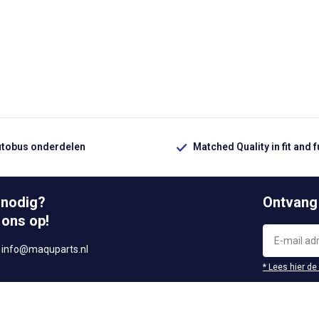
utobus onderdelen
Matched Quality in fit and 
 nodig?
Ontvang
 ons op!
r
info@maquparts.nl
* Lees hier de