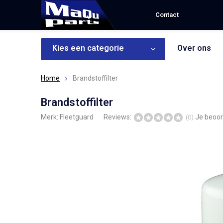
Contact
Kies een categorie
Over ons
Home
Brandstoffilter
Brandstoffilter
Merk:
Fleetguard
Reviews:
Je beoor
(0)