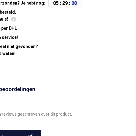
0
5
:
2
9
:
0
7
rzonden? Je hebt nog:
besteld,
huis!
 per DHL
 service!
eel niet gevonden?
s weten!
 beoordelingen
n reviews geschreven over dit product.