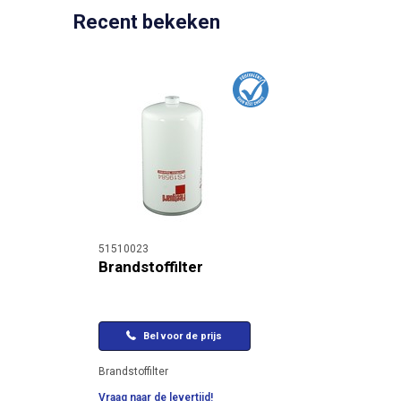
Recent bekeken
51510023
Brandstoffilter
Bel voor de prijs
Brandstoffilter
Vraag naar de levertijd!