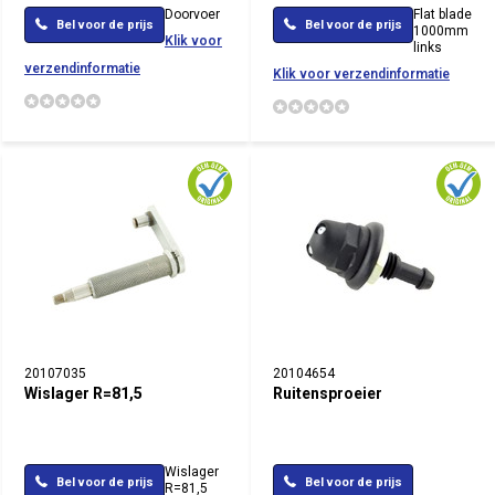
Doorvoer
Flat blade
Bel voor de prijs
Bel voor de prijs
1000mm
Klik voor
links
verzendinformatie
Klik voor verzendinformatie
20107035
20104654
Wislager R=81,5
Ruitensproeier
Wislager
Bel voor de prijs
Bel voor de prijs
R=81,5