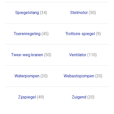
Spiegelstang
(34)
Stelmotor
(50)
Toerenregeling
(45)
Trottoire spiegel
(9)
Twee-weg kranen
(50)
Ventilator
(110)
Waterpompen
(20)
Webastopompen
(20)
Zijspiegel
(49)
Zuigend
(20)