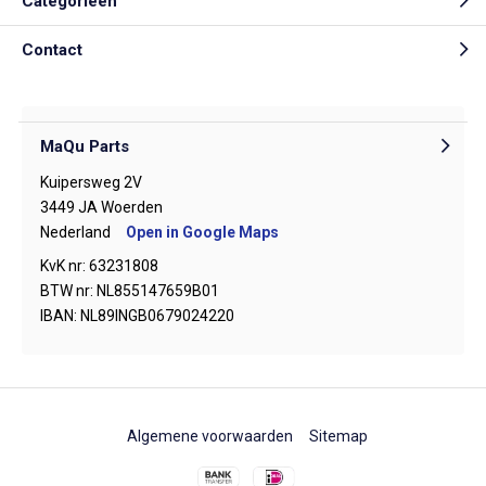
Categorieën
Contact
MaQu Parts
Kuipersweg 2V
3449 JA Woerden
Nederland
Open in Google Maps
KvK nr: 63231808
BTW nr: NL855147659B01
IBAN: NL89INGB0679024220
Algemene voorwaarden
Sitemap