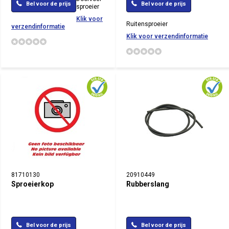
Bel voor de prijs
Bel voor de prijs
sproeier
Klik voor
Ruitensproeier
verzendinformatie
Klik voor verzendinformatie
81710130
20910449
Sproeierkop
Rubberslang
Bel voor de prijs
Bel voor de prijs