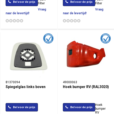
Bel voor de prijs
Bel voor de prijs
Filter
Filter
Vraag
Vraag
naar de levertijd!
naar de levertijd!
81370094
49000063
Spiegelglas links boven
Hoek bumper RV (RAL3020)
Hoek
Bel voor de prijs
Bel voor de prijs
bumper
RV