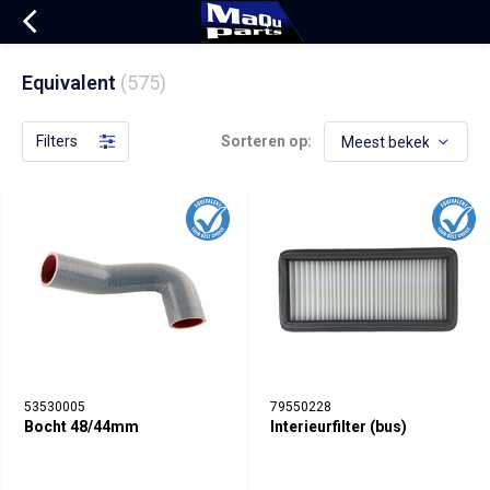
Equivalent
(575)
Filters
Sorteren op:
53530005
79550228
Bocht 48/44mm
Interieurfilter (bus)