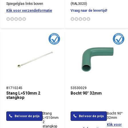
Spiegelglas links boven
(RAL3020)
Klik voor verzendinformatie
Vraag naar de levertijd!
81710245
53530029
Stang L=510mm 2
Bocht 90° 32mm
stangkop
Stang
Bocht 90°
Bel voor de prijs
Bel voor de prijs
L=510mm
32mm
2
Klik voor
stangkop