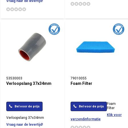
Vraag naar de levertijd!
53530003
79010055
Verloopslang 37x34mm
Foam Filter
Foam
Bel voor de prijs
Bel voor de prijs
Filter
Klik voor
Verloopslang 37x34mm
verzendinformatie
Vraag naar de levertijd!