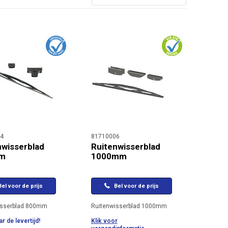
4
81710006
nwisserblad
Ruitenwisserblad
m
1000mm
el voor de prijs
Bel voor de prijs
isserblad 800mm
Ruitenwisserblad 1000mm
r de levertijd!
Klik voor