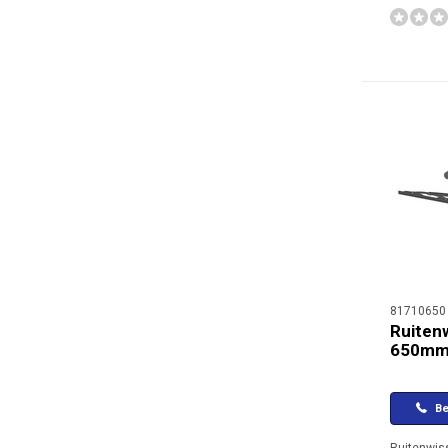
81710650
Ruiten
650m
Be