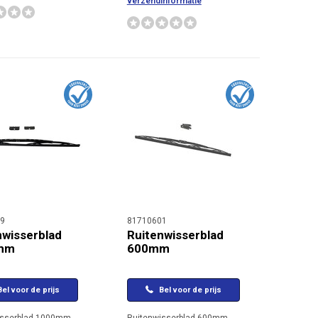
verzendinformatie
9
81710601
nwisserblad
Ruitenwisserblad
mm
600mm
el voor de prijs
Bel voor de prijs