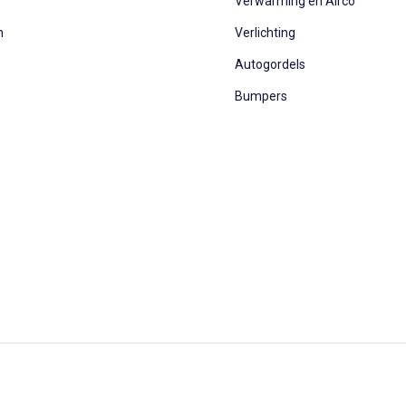
Verwarming en Airco
n
Verlichting
Autogordels
Bumpers