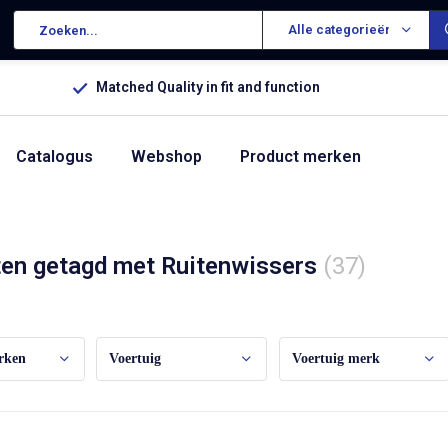
Alle categorieën
Matched Quality in fit and function
Catalogus
Webshop
Product merken
en getagd met Ruitenwissers
(37)
rken
Voertuig
Voertuig merk