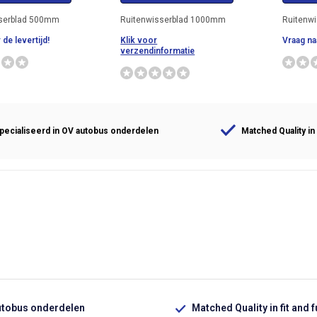
sserblad 500mm
Ruitenwisserblad 1000mm
Ruitenw
 de levertijd!
Klik voor
Vraag naa
verzendinformatie
ecialiseerd in OV autobus onderdelen
Matched Quality in 
utobus onderdelen
Matched Quality in fit and 