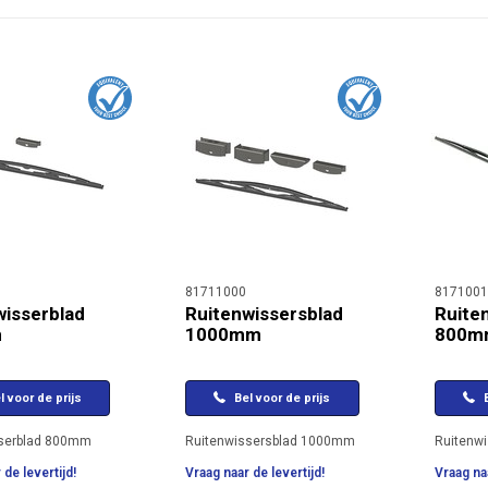
81711000
8171001
wisserblad
Ruitenwissersblad
Ruite
m
1000mm
800m
l voor de prijs
Bel voor de prijs
B
sserblad 800mm
Ruitenwissersblad 1000mm
Ruitenw
 de levertijd!
Vraag naar de levertijd!
Vraag naa