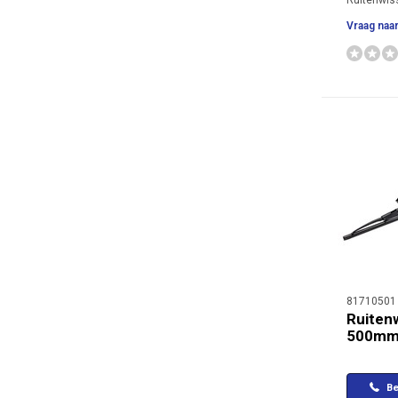
Ruitenwi
Vraag naar
81710501
Ruiten
500m
Be