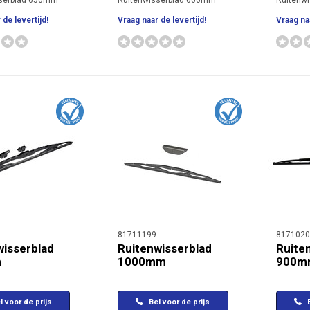
sserblad 650mm
Ruitenwisserblad 600mm
Ruitenw
 de levertijd!
Vraag naar de levertijd!
Vraag naa
81711199
8171020
wisserblad
Ruitenwisserblad
Ruite
m
1000mm
900m
l voor de prijs
Bel voor de prijs
B