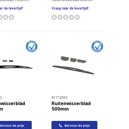
isserblad 1000mm
Ruitenwisserblad 600mm
r de levertijd!
Vraag naar de levertijd!
2
81710502
nwisserblad
Ruitenwisserblad
m
500mm
el voor de prijs
Bel voor de prijs