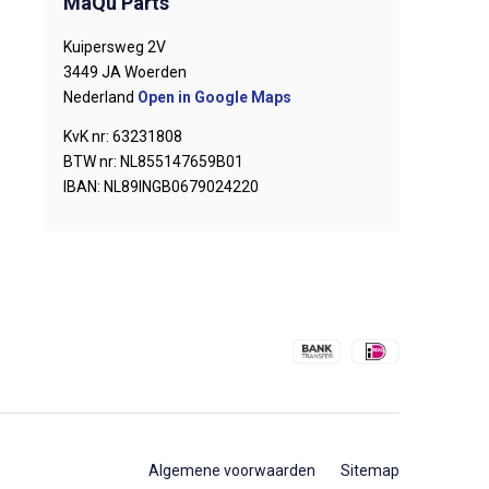
MaQu Parts
Kuipersweg 2V
3449 JA Woerden
Nederland
Open in Google Maps
KvK nr: 63231808
BTW nr: NL855147659B01
IBAN: NL89INGB0679024220
Algemene voorwaarden
Sitemap