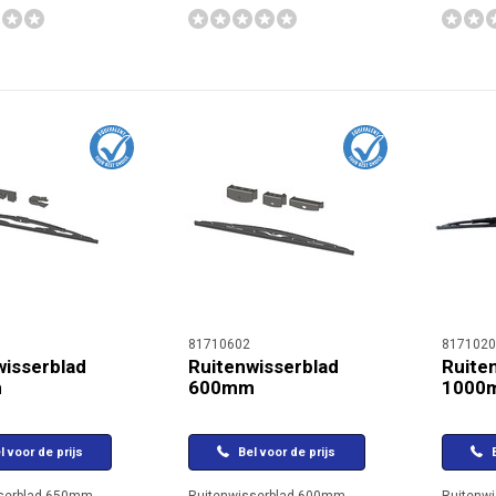
81710602
8171020
wisserblad
Ruitenwisserblad
Ruite
m
600mm
1000
l voor de prijs
Bel voor de prijs
B