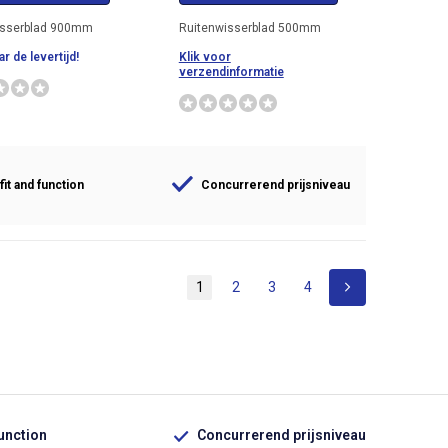
isserblad 900mm
Ruitenwisserblad 500mm
r de levertijd!
Klik voor
verzendinformatie
fit and function
Concurrerend prijsniveau
1
2
3
4
function
Concurrerend prijsniveau