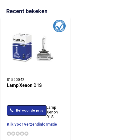
Recent bekeken
81590042
Lamp Xenon D1S
Lamp
Bel voor de prijs
Xenon
D1S
Klik voor verzendinformatie