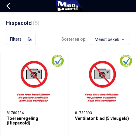
Hispacold
(5)
Filters
Sorteren op:
81780234
81780393
Toerenregeling
Ventilator blad (5 vleugels)
(Hispacold)