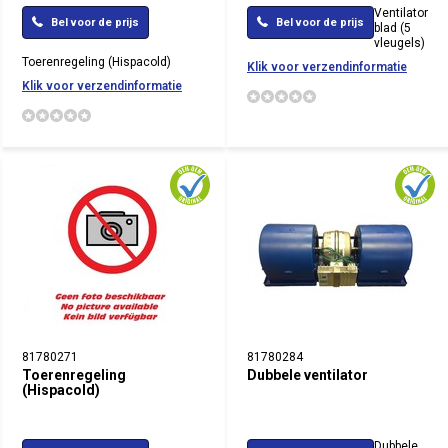
Ventilator
Bel voor de prijs
Bel voor de prijs
blad (5
vleugels)
Toerenregeling (Hispacold)
Klik voor verzendinformatie
Klik voor verzendinformatie
81780271
81780284
Toerenregeling
Dubbele ventilator
(Hispacold)
Dubbele