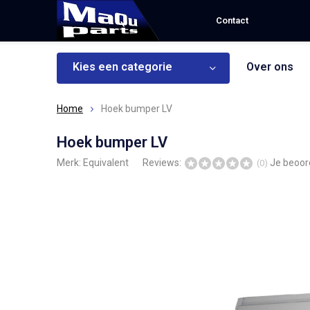
Contact
Kies een categorie
Over ons
Home
Hoek bumper LV
Hoek bumper LV
Merk:
Equivalent
Reviews:
Je beoor
(0)