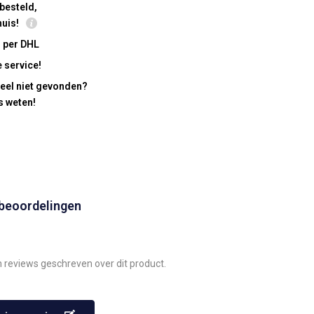
besteld,
huis!
 per DHL
 service!
eel niet gevonden?
s weten!
 beoordelingen
n reviews geschreven over dit product.