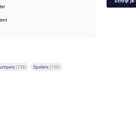
Schrijf j
ter
lent
bumpers
(139)
Spoilers
(139)