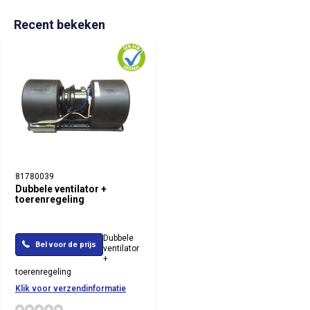
Recent bekeken
81780039
Dubbele ventilator +
toerenregeling
Dubbele
Bel voor de prijs
ventilator
+
toerenregeling
Klik voor verzendinformatie