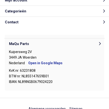
Mijn account
Categorieën
Contact
MaQu Parts
Kuipersweg 2V
3449 JA Woerden
Nederland
Open in Google Maps
KvK nr: 63231808
BTW nr: NL855147659B01
IBAN: NL89INGB0679024220
Algemene voorwaarden
Sitemap