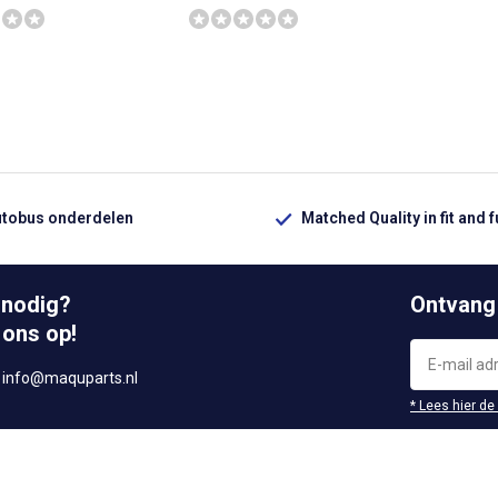
utobus onderdelen
Matched Quality in fit and 
 nodig?
Ontvang
 ons op!
r
info@maquparts.nl
* Lees hier de