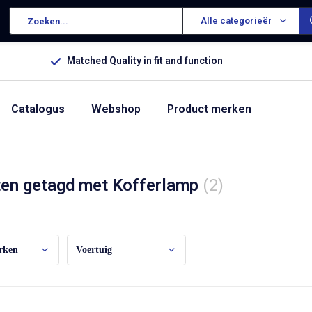
Alle categorieën
Matched Quality in fit and function
Catalogus
Webshop
Product merken
en getagd met Kofferlamp
(2)
rken
Voertuig