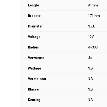
Lengte
81mm
Breedte
171mm
Diameter
N.v.t.
Voltage
12V
Radius
R=300
Verwarmd
Ja
Wattage
N.B.
Verstelbaar
N.B.
Klasse
N.B.
Keuring
N.B.