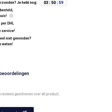
0
3
:
5
0
:
5
8
rzonden? Je hebt nog:
besteld,
huis!
 per DHL
 service!
eel niet gevonden?
s weten!
 beoordelingen
n reviews geschreven over dit product.