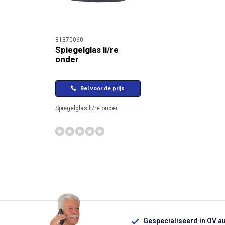
81370060
Spiegelglas li/re
onder
Bel voor de prijs
Spiegelglas li/re onder
Gespecialiseerd in OV a