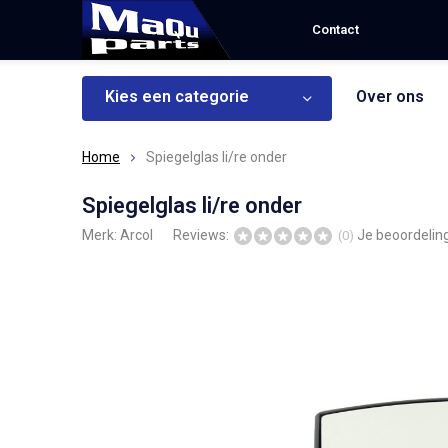
Contact
Kies een categorie
Over ons
Home
Spiegelglas li/re onder
Spiegelglas li/re onder
Merk:
Arcol
Reviews:
Je beoordelin
(0)