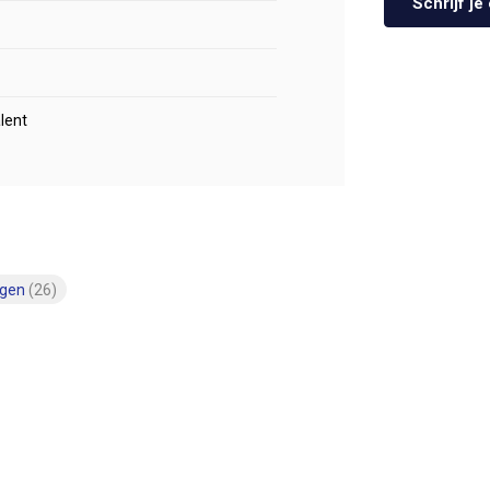
Schrijf j
lent
ngen
(26)