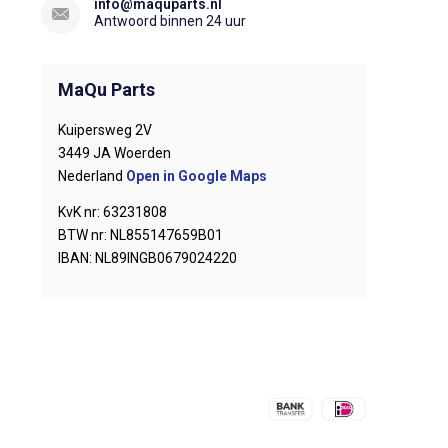
info@maquparts.nl
Antwoord binnen 24 uur
MaQu Parts
Kuipersweg 2V
3449 JA Woerden
Nederland
Open in Google Maps
KvK nr: 63231808
BTW nr: NL855147659B01
IBAN: NL89INGB0679024220