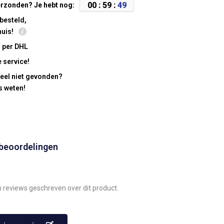
0
0
:
5
9
:
4
9
rzonden? Je hebt nog:
besteld,
huis!
 per DHL
 service!
eel niet gevonden?
s weten!
 beoordelingen
n reviews geschreven over dit product.