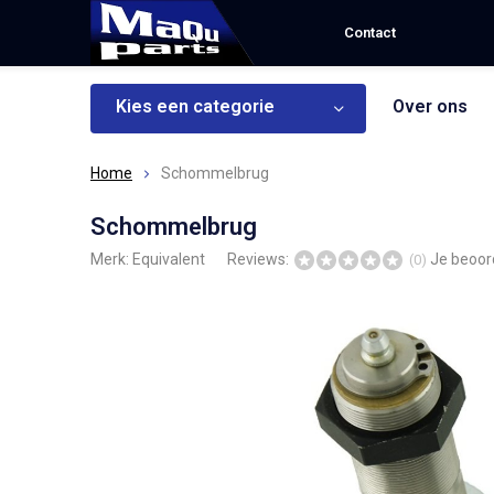
Contact
Kies een categorie
Over ons
Home
Schommelbrug
Schommelbrug
Merk:
Equivalent
Reviews:
Je beoor
(0)