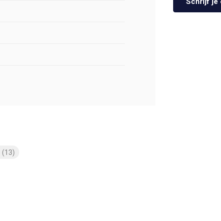
Schrijf j
s
(13)