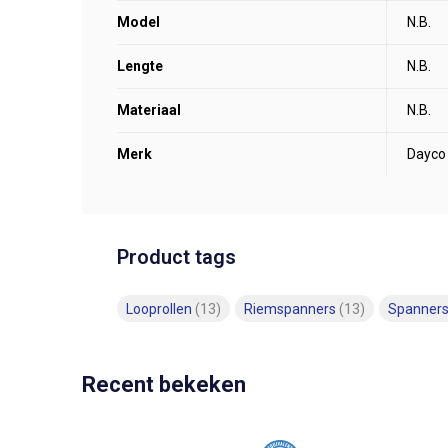
Model
N.B.
Lengte
N.B.
Materiaal
N.B.
Merk
Dayco
Product tags
Looprollen
(13)
Riemspanners
(13)
Spanner
Recent bekeken