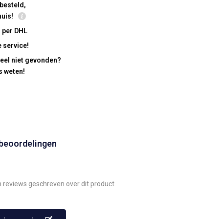
besteld,
huis!
 per DHL
 service!
eel niet gevonden?
s weten!
 beoordelingen
n reviews geschreven over dit product.