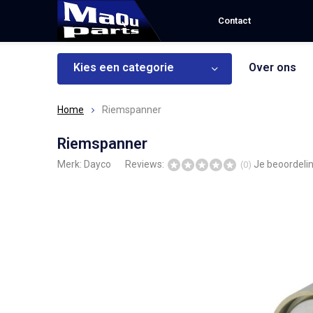
Contact
Kies een categorie
Over ons
Home
Riemspanner
Riemspanner
Merk:
Dayco
Reviews:
Je beoordeli
(0)