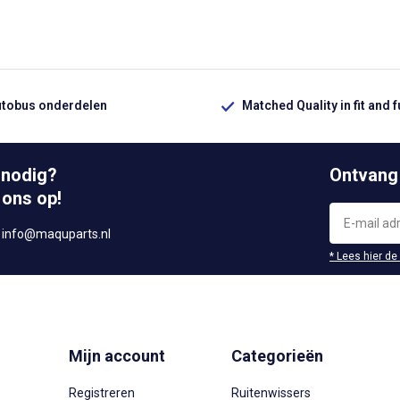
utobus onderdelen
Matched Quality in fit and 
 nodig?
Ontvang
 ons op!
r
info@maquparts.nl
* Lees hier de
Mijn account
Categorieën
Registreren
Ruitenwissers