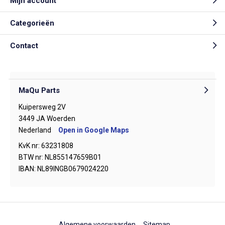
Mijn account
Categorieën
Contact
MaQu Parts
Kuipersweg 2V
3449 JA Woerden
Nederland
Open in Google Maps
KvK nr: 63231808
BTW nr: NL855147659B01
IBAN: NL89INGB0679024220
Algemene voorwaarden
Sitemap