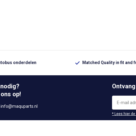
utobus onderdelen
Matched Quality in fit and 
 nodig?
Ontvang
 ons op!
r
info@maquparts.nl
* Lees hier de