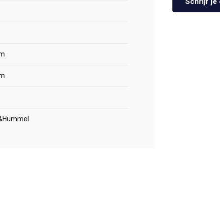
Schrijf j
m
m
&Hummel