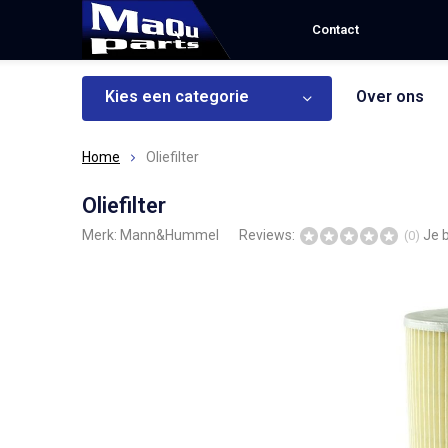
Contact
Kies een categorie
Over ons
Home
Oliefilter
Oliefilter
Merk:
Mann&Hummel
Reviews:
Je 
(0)