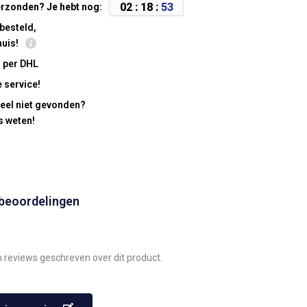
0
2
:
1
8
:
5
2
rzonden? Je hebt nog:
besteld,
huis!
 per DHL
 service!
eel niet gevonden?
s weten!
 beoordelingen
n reviews geschreven over dit product.