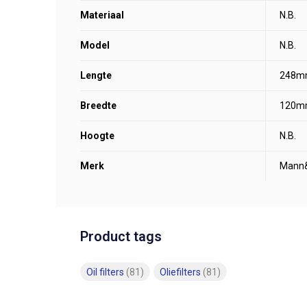
Materiaal
N.B.
Model
N.B.
Lengte
248m
Breedte
120m
Hoogte
N.B.
Merk
Mann
Product tags
Oil filters
(81)
Oliefilters
(81)