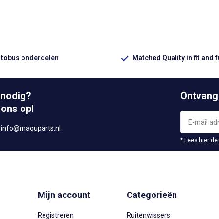
utobus onderdelen
Matched Quality in fit and 
 nodig?
Ontvang
 ons op!
r
info@maquparts.nl
* Lees hier de
Mijn account
Categorieën
Registreren
Ruitenwissers