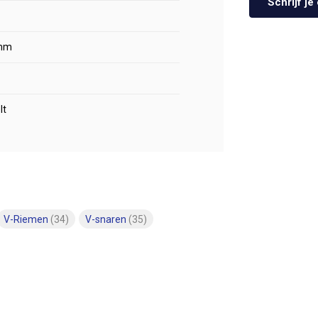
Schrijf j
mm
lt
V-Riemen
(34)
V-snaren
(35)