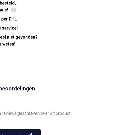
besteld,
huis!
 per DHL
 service!
eel niet gevonden?
s weten!
 beoordelingen
n reviews geschreven over dit product.