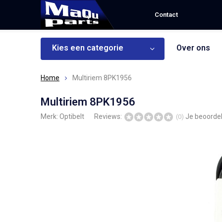
Contact
Kies een categorie
Over ons
Home
Multiriem 8PK1956
Multiriem 8PK1956
Merk:
Optibelt
Reviews:
Je beoorde
(0)