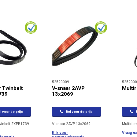
52520009
5252000
r Twinbelt
V-snaar 2AVP
Multi
739
13x2069
l voor de prijs
Bel voor de prijs
B
winbelt 2XPB1739
V-snaar 2AVP 13x2069
Multirie
Klik voor
Vraag naa