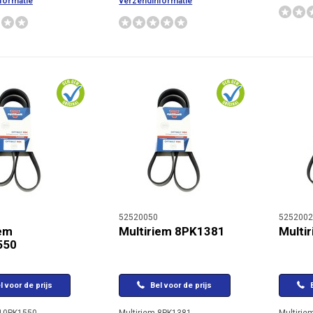
formatie
verzendinformatie
52520050
5252002
iem
Multiriem 8PK1381
Multi
550
l voor de prijs
Bel voor de prijs
B