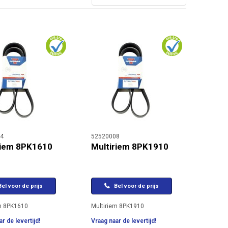
4
52520008
riem 8PK1610
Multiriem 8PK1910
el voor de prijs
Bel voor de prijs
m 8PK1610
Multiriem 8PK1910
r de levertijd!
Vraag naar de levertijd!