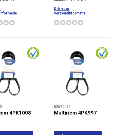
m 8PK1915
Multiriem 10PK1815
r
Klik voor
nformatie
verzendinformatie
2
52520061
riem 4PK1008
Multiriem 4PK997