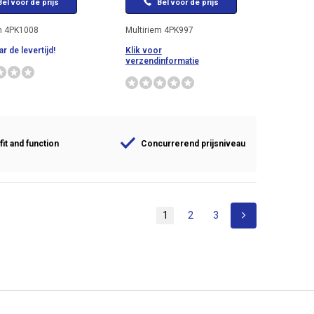
el voor de prijs
Bel voor de prijs
m 4PK1008
Multiriem 4PK997
r de levertijd!
Klik voor
verzendinformatie
fit and function
Concurrerend prijsniveau
1
2
3