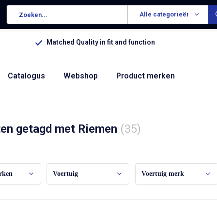
Alle categorieën
Matched Quality in fit and function
Catalogus
Webshop
Product merken
ten getagd met Riemen
(35)
rken
Voertuig
Voertuig merk