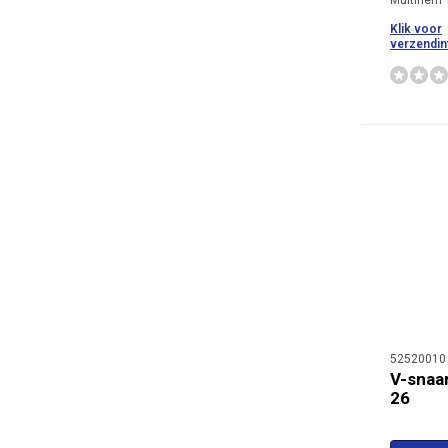
Multiriem
Klik voor
verzendin
52520010
V-snaa
26