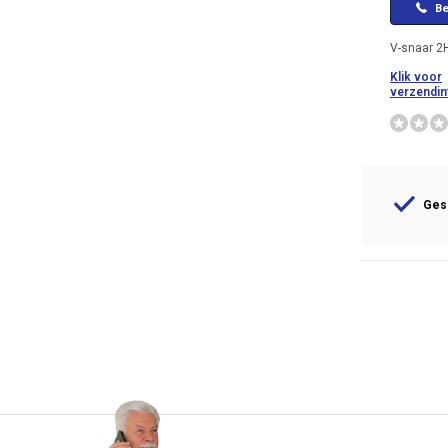
Be
V-snaar 2
Klik voor
verzendin
Gesp