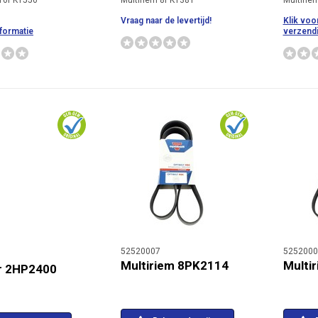
 10PK1550
Multiriem 8PK1381
Multirie
Vraag naar de levertijd!
Klik voo
formatie
verzendi
52520007
5252000
Multiriem 8PK2114
Multi
r 2HP2400