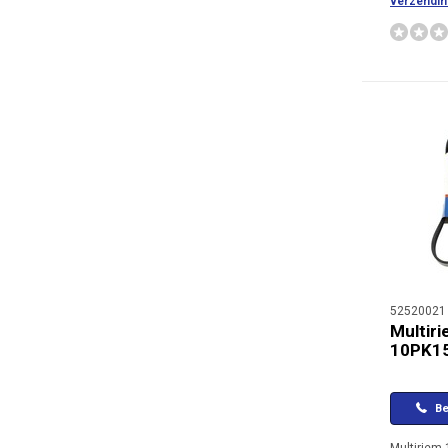
verzendin
52520021
Multir
10PK1
Be