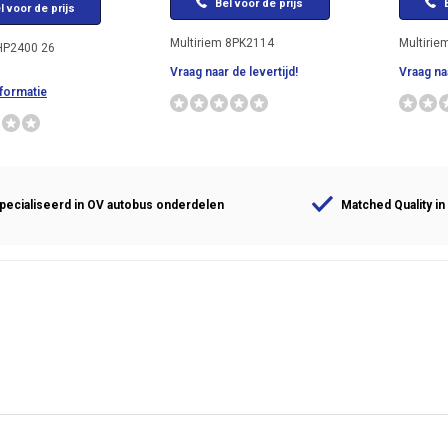
Bel voor de prijs
B
l voor de prijs
Multiriem 8PK2114
Multirie
HP2400 26
Vraag naar de levertijd!
Vraag naa
formatie
ecialiseerd in OV autobus onderdelen
Matched Quality in 