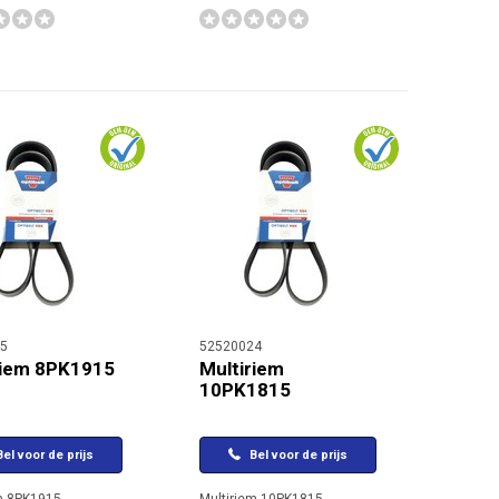
5
52520024
riem 8PK1915
Multiriem
10PK1815
el voor de prijs
Bel voor de prijs