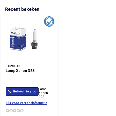
Recent bekeken
81590043
Lamp Xenon D2S
Lamp
Bel voor de prijs
Xenon
D2S
Klik voor verzendinformatie