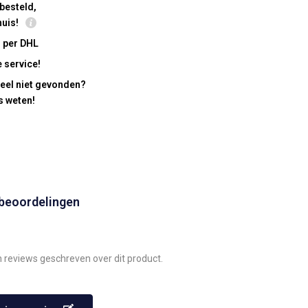
besteld,
huis!
 per DHL
 service!
eel niet gevonden?
s weten!
 beoordelingen
n reviews geschreven over dit product.