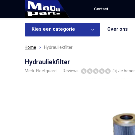
Contact
Kies een categorie
Over ons
Home
Hydrauliekfilter
Hydrauliekfilter
Merk:
Fleetguard
Reviews:
Je beoor
(0)