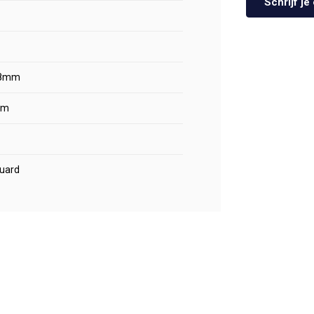
Schrijf j
68mm
mm
guard