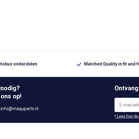
utobus onderdelen
Matched Quality in fit and 
 nodig?
Ontvang
 ons op!
r
info@maquparts.nl
* Lees hier de