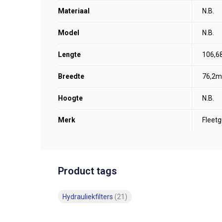
Materiaal
N.B.
Model
N.B.
Lengte
106,
Breedte
76,2
Hoogte
N.B.
Merk
Fleet
Product tags
Hydrauliekfilters
(21)