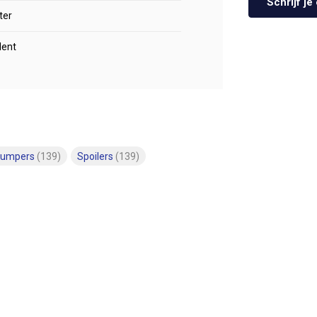
Schrijf j
ter
lent
bumpers
(139)
Spoilers
(139)