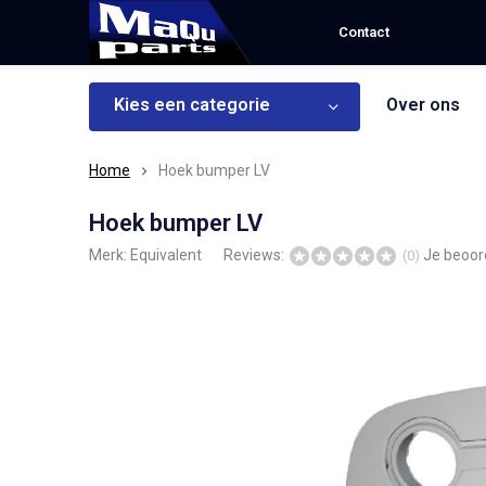
Contact
Kies een categorie
Over ons
Home
Hoek bumper LV
Hoek bumper LV
Merk:
Equivalent
Reviews:
Je beoor
(0)