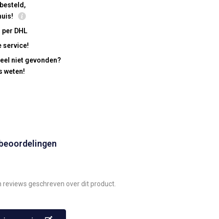
besteld,
huis!
 per DHL
 service!
eel niet gevonden?
s weten!
 beoordelingen
n reviews geschreven over dit product.