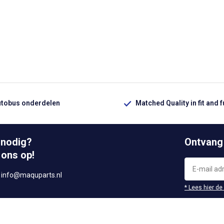
utobus onderdelen
Matched Quality in fit and 
 nodig?
Ontvang
 ons op!
r
info@maquparts.nl
* Lees hier de