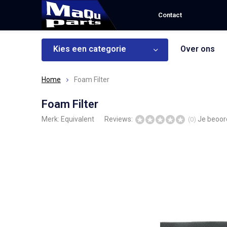
Contact
Kies een categorie
Over ons
Home
Foam Filter
Foam Filter
Merk:
Equivalent
Reviews:
Je beoor
(0)