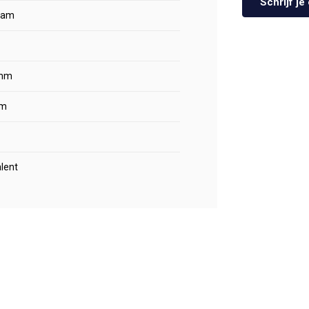
Schrijf j
oam
mm
m
lent