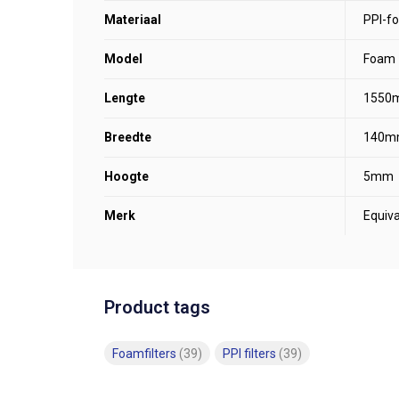
Materiaal
PPI-f
Model
Foam
Lengte
1550
Breedte
140m
Hoogte
5mm
Merk
Equiva
Product tags
Foamfilters
(39)
PPI filters
(39)