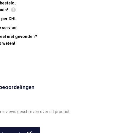
besteld,
huis!
 per DHL
 service!
eel niet gevonden?
s weten!
 beoordelingen
n reviews geschreven over dit product.