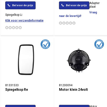
Adapter
Bel voor de prijs
Bel voor de prijs
plaat
Vraag
Spiegelkop Li
naar de levertijd!
Klik voor verzendinformatie
81331533
81200094
Spiegelkop Re
Motor klein 24volt
Motor