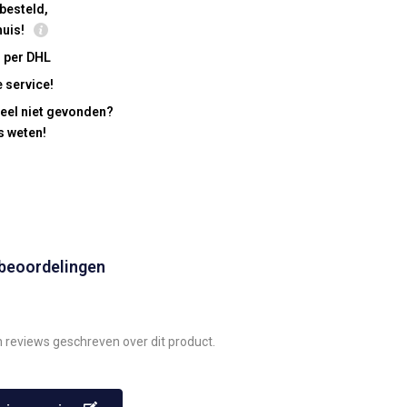
besteld,
huis!
 per DHL
 service!
eel niet gevonden?
s weten!
 beoordelingen
n reviews geschreven over dit product.