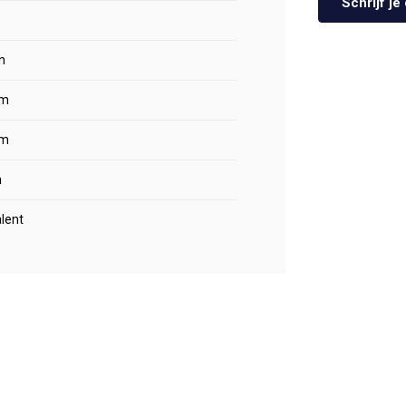
Schrijf j
n
m
m
m
lent