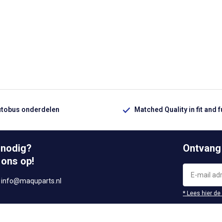
utobus onderdelen
Matched Quality in fit and 
 nodig?
Ontvang
 ons op!
r
info@maquparts.nl
* Lees hier de