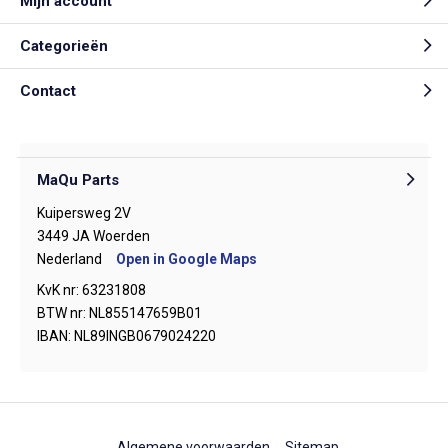
Mijn account
Categorieën
Contact
MaQu Parts
Kuipersweg 2V
3449 JA Woerden
Nederland
Open in Google Maps
KvK nr: 63231808
BTW nr: NL855147659B01
IBAN: NL89INGB0679024220
Algemene voorwaarden
Sitemap