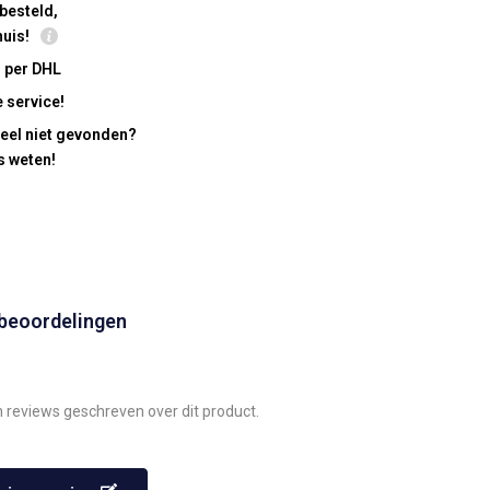
besteld,
huis!
 per DHL
 service!
eel niet gevonden?
s weten!
 beoordelingen
n reviews geschreven over dit product.