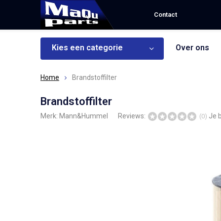
Contact
Kies een categorie
Over ons
Home
Brandstoffilter
Brandstoffilter
Merk:
Mann&Hummel
Reviews:
Je 
(0)