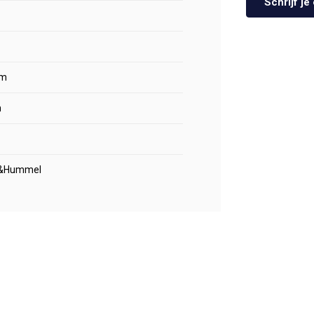
Schrijf j
m
m
&Hummel