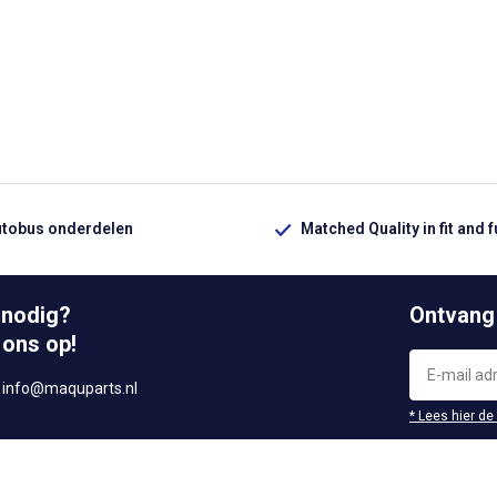
utobus onderdelen
Matched Quality in fit and 
 nodig?
Ontvang
 ons op!
r
info@maquparts.nl
* Lees hier de