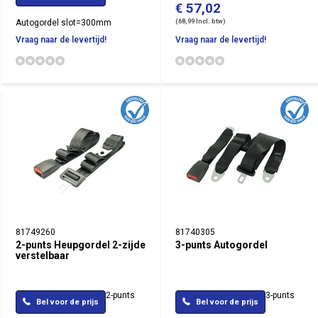
€ 57,02
(68,99 Incl. btw)
Autogordel slot=300mm
Vraag naar de levertijd!
Vraag naar de levertijd!
81749260
81740305
2-punts Heupgordel 2-zijde
3-punts Autogordel
verstelbaar
2-punts
3-punts
Bel voor de prijs
Bel voor de prijs