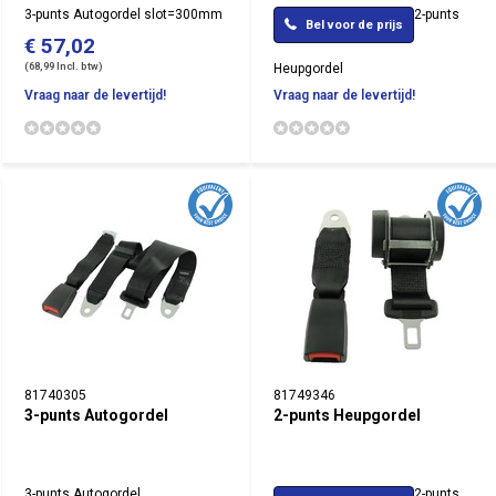
3-punts Autogordel slot=300mm
2-punts
Bel voor de prijs
€ 57,02
(68,99 Incl. btw)
Heupgordel
Vraag naar de levertijd!
Vraag naar de levertijd!
81740305
81749346
3-punts Autogordel
2-punts Heupgordel
3-punts Autogordel
2-punts