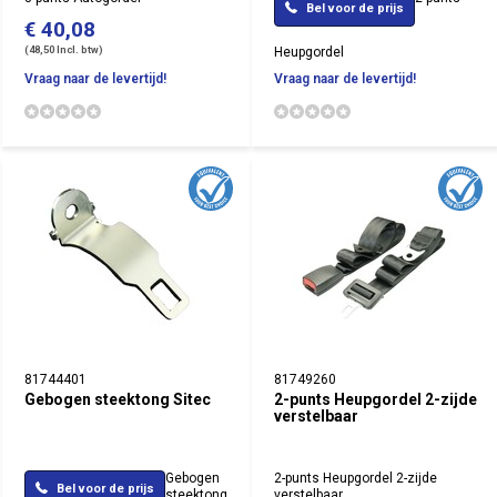
Bel voor de prijs
€ 40,08
(48,50 Incl. btw)
Heupgordel
Vraag naar de levertijd!
Vraag naar de levertijd!
81744401
81749260
Gebogen steektong Sitec
2-punts Heupgordel 2-zijde
verstelbaar
Gebogen
2-punts Heupgordel 2-zijde
Bel voor de prijs
steektong
verstelbaar