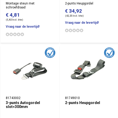
Montage steun met
2-punts Heupgordel
schroefdraad
€ 34,92
€ 4,81
(42,25 Incl. btw)
(5,82 Incl. btw)
Vraag naar de levertijd!
Vraag naar de levertijd!
81743002
81749010
3-punts Autogordel
2-punts Heupgordel
slot=300mm