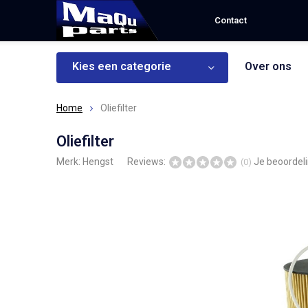
Contact
Kies een categorie
Over ons
Home
Oliefilter
Oliefilter
Merk:
Hengst
Reviews:
Je beoordel
(0)