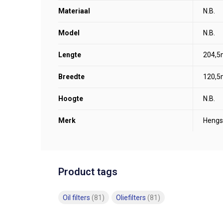
Materiaal
N.B.
Model
N.B.
Lengte
204,
Breedte
120,
Hoogte
N.B.
Merk
Hengs
Product tags
Oil filters
(81)
Oliefilters
(81)