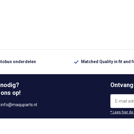
utobus onderdelen
Matched Quality in fit and 
 nodig?
Ontvang
 ons op!
r
info@maquparts.nl
* Lees hier de