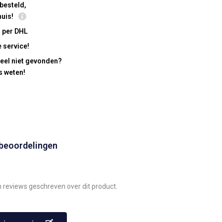
besteld,
huis!
 per DHL
 service!
eel niet gevonden?
s weten!
 beoordelingen
n reviews geschreven over dit product.