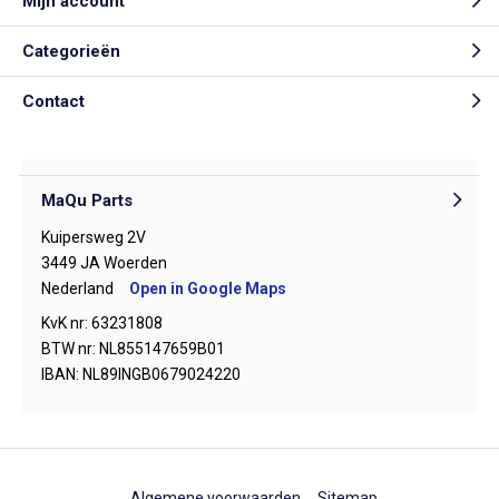
Mijn account
Categorieën
Contact
MaQu Parts
Kuipersweg 2V
3449 JA Woerden
Nederland
Open in Google Maps
KvK nr: 63231808
BTW nr: NL855147659B01
IBAN: NL89INGB0679024220
Algemene voorwaarden
Sitemap