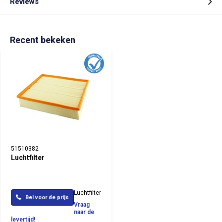
Reviews
Recent bekeken
51510382
Luchtfilter
Luchtfilter
Bel voor de prijs
Vraag
naar de
levertijd!