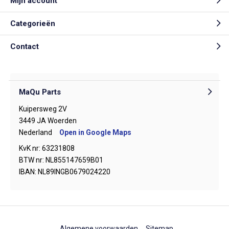
Mijn account
Categorieën
Contact
MaQu Parts
Kuipersweg 2V
3449 JA Woerden
Nederland
Open in Google Maps
KvK nr: 63231808
BTW nr: NL855147659B01
IBAN: NL89INGB0679024220
Algemene voorwaarden
Sitemap