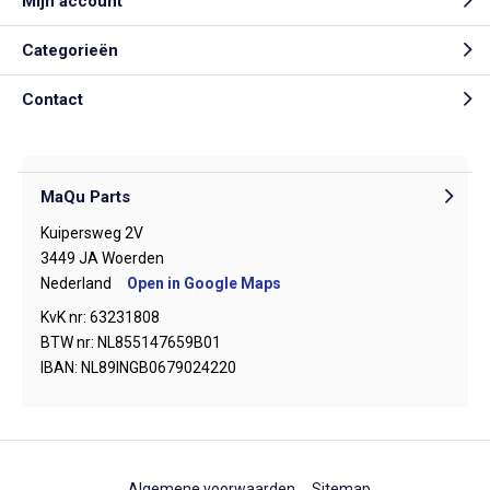
Mijn account
Categorieën
Contact
MaQu Parts
Kuipersweg 2V
3449 JA Woerden
Nederland
Open in Google Maps
KvK nr: 63231808
BTW nr: NL855147659B01
IBAN: NL89INGB0679024220
Algemene voorwaarden
Sitemap