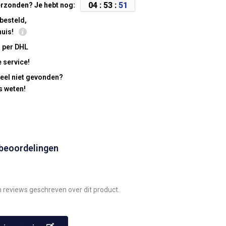
0
4
:
5
3
:
5
0
rzonden? Je hebt nog:
besteld,
huis!
 per DHL
 service!
eel niet gevonden?
s weten!
 beoordelingen
n reviews geschreven over dit product.