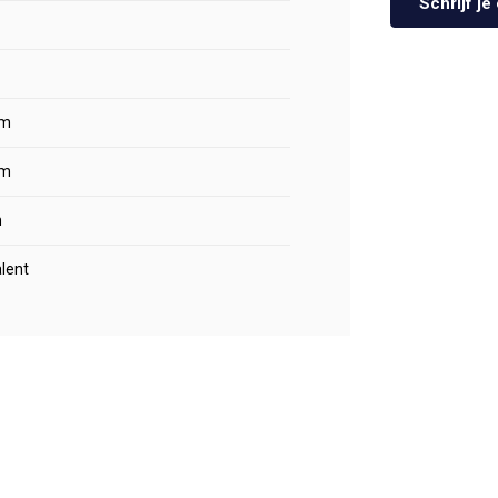
Schrijf j
m
m
m
lent