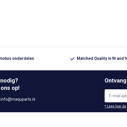
utobus onderdelen
Matched Quality in fit and 
 nodig?
Ontvang
 ons op!
r
info@maquparts.nl
* Lees hier de