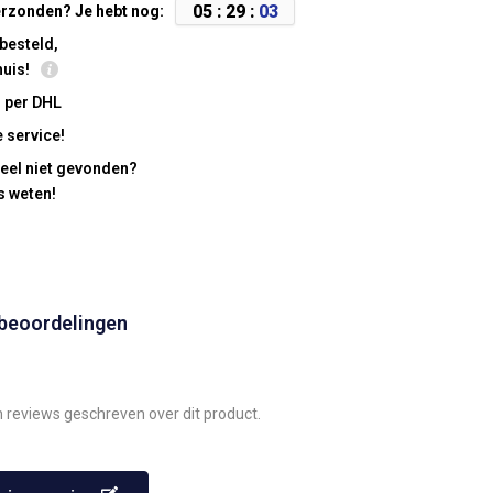
0
5
:
2
9
:
0
3
rzonden? Je hebt nog:
besteld,
huis!
 per DHL
 service!
eel niet gevonden?
s weten!
 beoordelingen
n reviews geschreven over dit product.