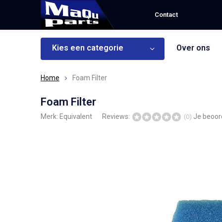
Contact
Kies een categorie
Over ons
Home
Foam Filter
Foam Filter
Merk:
Equivalent
Reviews:
Je beoor
(0)