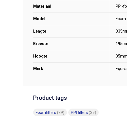
Materiaal
PPI-f
Model
Foam
Lengte
335m
Breedte
195m
Hoogte
35m
Merk
Equiva
Product tags
Foamfilters
(39)
PPI filters
(39)