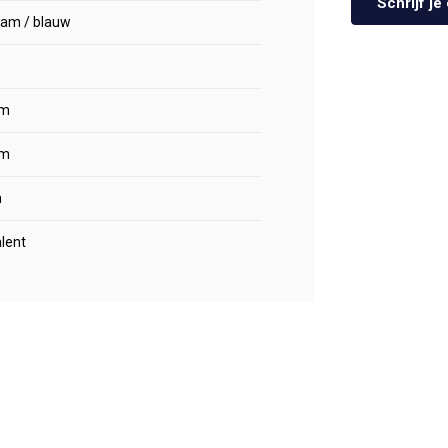
Schrijf j
oam / blauw
m
m
m
lent