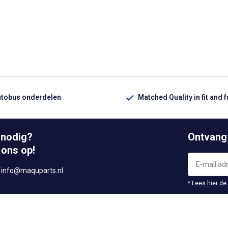
utobus onderdelen
Matched Quality in fit and 
 nodig?
Ontvang
 ons op!
r
info@maquparts.nl
* Lees hier de