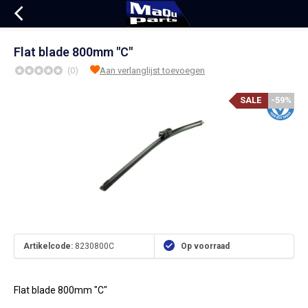
Flat blade 800mm "C"
(0)
Aan verlanglijst toevoegen
SALE
-59%
Artikelcode:
8230800C
Op voorraad
Flat blade 800mm "C"