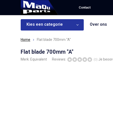
Contact
Kies een categorie
Over ons
Home
Flat blade 700mm "A"
Flat blade 700mm "A"
Merk:
Equivalent
Reviews:
Je beoor
(0)