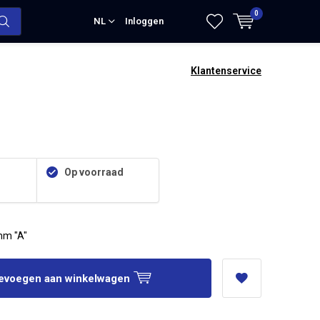
0
NL
Inloggen
Klantenservice
Op voorraad
mm "A"
evoegen aan winkelwagen