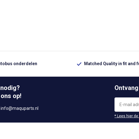
utobus onderdelen
Matched Quality in fit and 
 nodig?
Ontvang
 ons op!
r
info@maquparts.nl
* Lees hier de