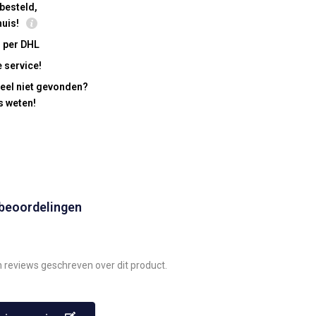
besteld,
huis!
 per DHL
 service!
eel niet gevonden?
s weten!
 beoordelingen
n reviews geschreven over dit product.