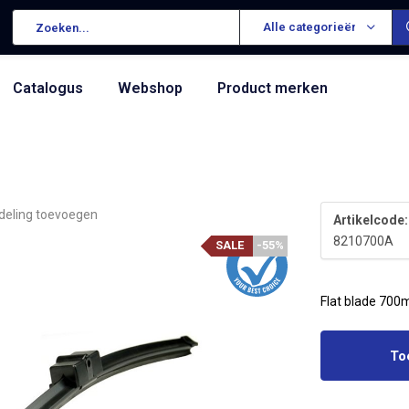
Alle categorieën
Catalogus
Webshop
Product merken
deling toevoegen
Artikelcode:
8210700A
SALE
-55%
Flat blade 700
To