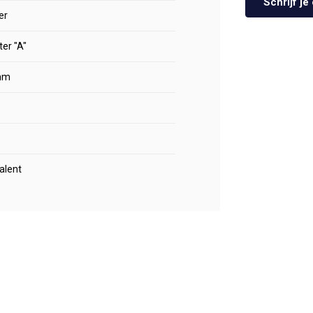
Schrijf j
er
er "A"
mm
alent