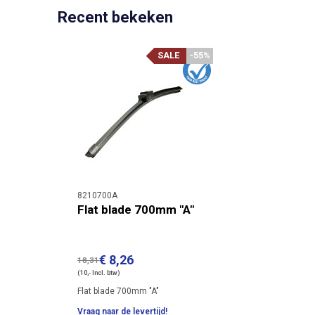
Recent bekeken
SALE
-55%
8210700A
Flat blade 700mm "A"
€ 8,26
18,31
(10,- Incl. btw)
Flat blade 700mm "A"
Vraag naar de levertijd!