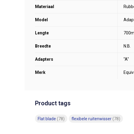
Materiaal
Rubb
Model
Adapt
Lengte
700
Breedte
N.B.
Adapters
"A"
Merk
Equiv
Product tags
Flat blade
(78)
flexibele ruitenwisser
(78)