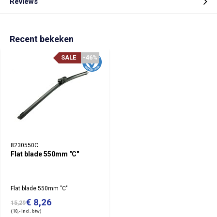
Reviews
Recent bekeken
SALE
-46%
8230550C
Flat blade 550mm "C"
Flat blade 550mm "C"
€ 8,26
15,29
(10,- Incl. btw)