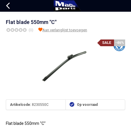
Flat blade 550mm "C"
(0)
Aan verlanglijst toevoegen
SALE
-46%
Artikelcode:
8230550C
Op voorraad
Flat blade 550mm "C"