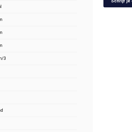
Schrijf j
l
m
m
m
m/3
nd