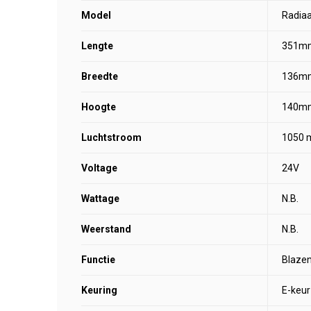
Model
Radiaa
Lengte
351m
Breedte
136m
Hoogte
140m
Luchtstroom
1050 
Voltage
24V
Wattage
N.B.
Weerstand
N.B.
Functie
Blaze
Keuring
E-keur