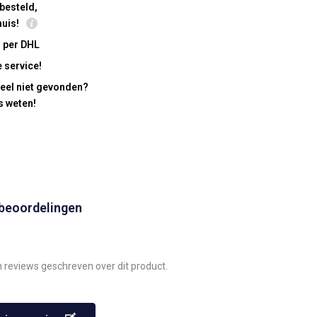
besteld,
huis!
 per DHL
 service!
eel niet gevonden?
s weten!
 beoordelingen
n reviews geschreven over dit product.