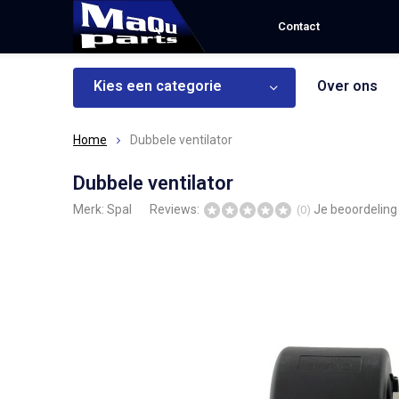
Contact
Kies een categorie
Over ons
Home
Dubbele ventilator
Dubbele ventilator
Merk:
Spal
Reviews:
Je beoordelin
(0)