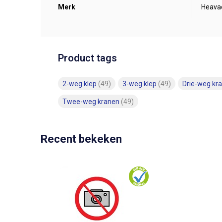
Merk
Heava
Product tags
2-weg klep
(49)
3-weg klep
(49)
Drie-weg kr
Twee-weg kranen
(49)
Recent bekeken