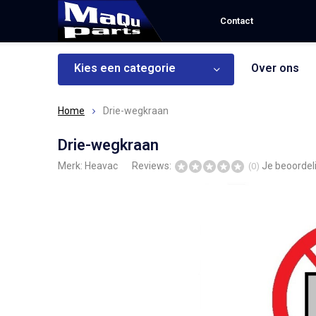
Contact
Kies een categorie
Over ons
Home
Drie-wegkraan
Drie-wegkraan
Merk:
Heavac
Reviews:
Je beoordel
(0)