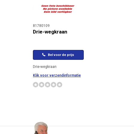
81780109
Drie-wegkraan
Bel voor de prijs
Drie-wegkraan
Klik voor verzendinformatie