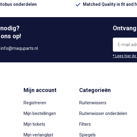
utobus onderdelen
Matched Quality in fit and 
 nodig?
Ontvang
 ons op!
r
info@maquparts.nl
* Lees hier de
Mijn account
Categorieën
Registreren
Ruitenwissers
Mijn bestellingen
Ruitenwisser onderdelen
Mijn tickets
Filters
Mijn verlanglijst
Spiegels