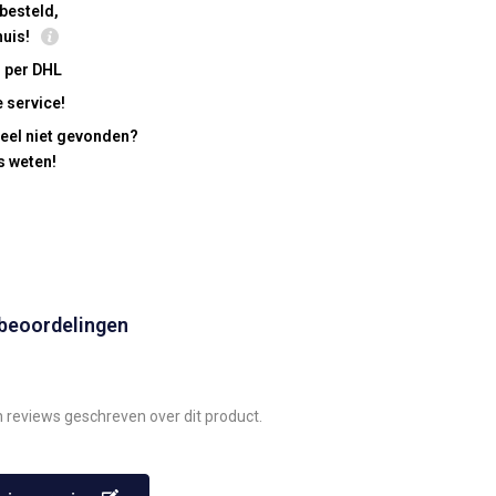
besteld,
huis!
 per DHL
 service!
eel niet gevonden?
s weten!
 beoordelingen
n reviews geschreven over dit product.