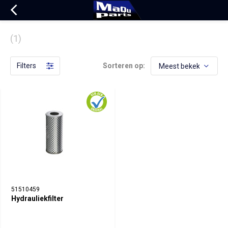
(1)
Filters
Sorteren op:
51510459
Hydrauliekfilter