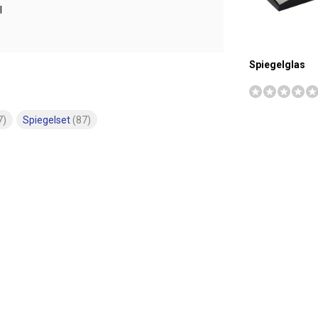
l
Spiegelglas
7)
Spiegelset
(87)