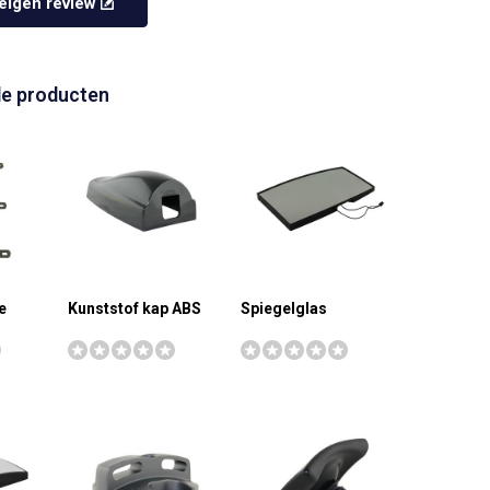
e eigen review
de producten
e
Kunststof kap ABS
Spiegelglas