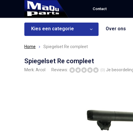
Contact
Kies een categorie
Over ons
Home
Spiegelset Re compleet
Spiegelset Re compleet
Merk:
Arcol
Reviews:
Je beoordelin
(0)