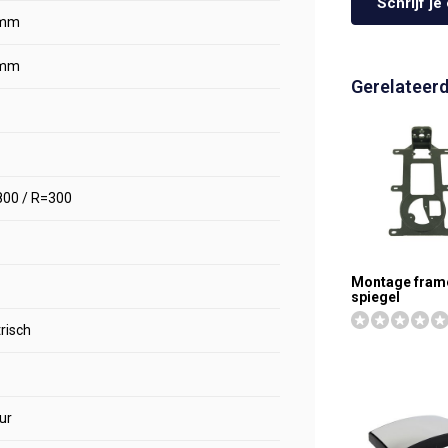
Schrijf j
mm
mm
Gerelateer
00 / R=300
Montage fram
spiegel
trisch
ur