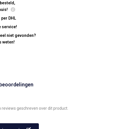
besteld,
huis!
 per DHL
 service!
eel niet gevonden?
s weten!
 beoordelingen
n reviews geschreven over dit product.