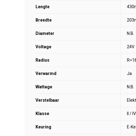
Lengte
430
Breedte
203
Diameter
N.B.
Voltage
24V
Radius
R=18
Verwarmd
Ja
Wattage
N.B.
Verstelbaar
Elek
Klasse
II / IV
Keuring
E-Ke