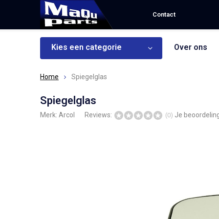
Contact
Kies een categorie
Over ons
Home
Spiegelglas
Spiegelglas
Merk:
Arcol
Reviews:
Je beoordelin
(0)