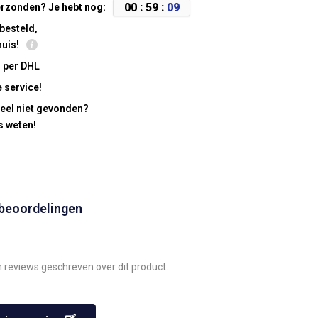
0
0
:
5
9
:
0
8
rzonden? Je hebt nog:
besteld,
huis!
 per DHL
 service!
eel niet gevonden?
s weten!
 beoordelingen
n reviews geschreven over dit product.