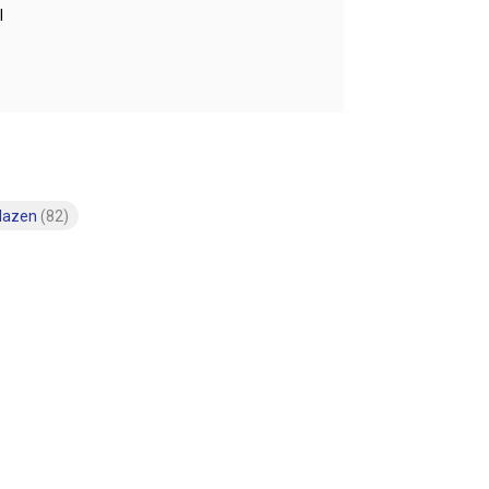
l
glazen
(82)