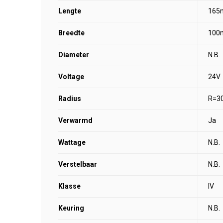
Lengte
165
Breedte
100
Diameter
N.B.
Voltage
24V
Radius
R=3
Verwarmd
Ja
Wattage
N.B.
Verstelbaar
N.B.
Klasse
IV
Keuring
N.B.