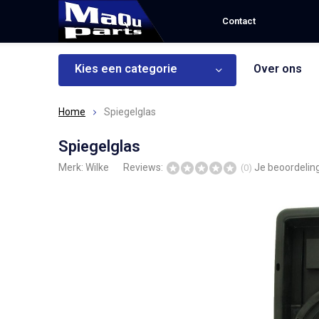
Contact
Kies een categorie
Over ons
Home
Spiegelglas
Spiegelglas
Merk:
Wilke
Reviews:
Je beoordelin
(0)