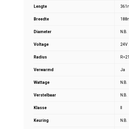
Lengte
361
Breedte
188
Diameter
N.B.
Voltage
24V
Radius
R=2
Verwarmd
Ja
Wattage
N.B.
Verstelbaar
N.B.
Klasse
II
Keuring
N.B.