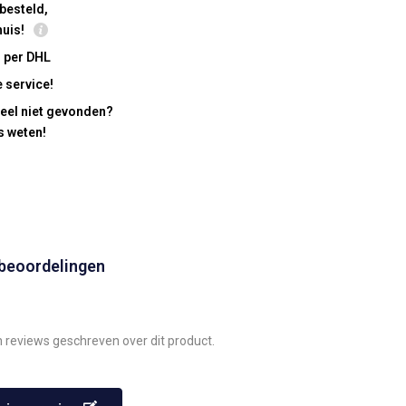
besteld,
huis!
 per DHL
 service!
eel niet gevonden?
s weten!
 beoordelingen
n reviews geschreven over dit product.