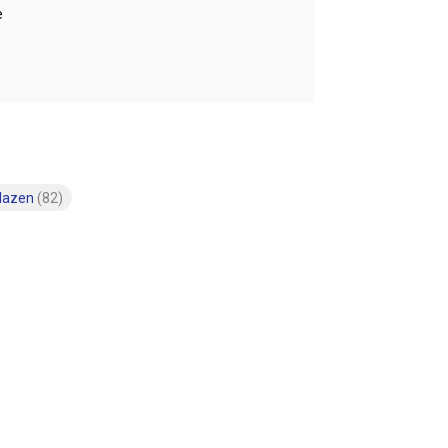
e
glazen
(82)