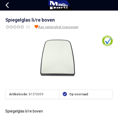
Spiegelglas li/re boven
(0)
Aan verlanglijst toevoegen
Artikelcode:
81370059
Op voorraad
Spiegelglas li/re boven