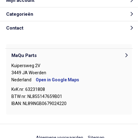
Mijn account
Categorieën
Contact
MaQu Parts
Kuipersweg 2V
3449 JA Woerden
Nederland
Open in Google Maps
KvK nr: 63231808
BTW nr: NL855147659B01
IBAN: NL89INGB0679024220
Algemene voorwaarden
Sitemap