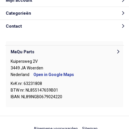
Mijn account
Categorieën
Contact
MaQu Parts
Kuipersweg 2V
3449 JA Woerden
Nederland
Open in Google Maps
KvK nr: 63231808
BTW nr: NL855147659B01
IBAN: NL89INGB0679024220
Algemene voorwaarden
Sitemap