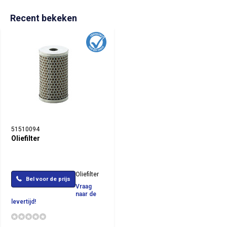
Recent bekeken
51510094
Oliefilter
Oliefilter
Bel voor de prijs
Vraag
naar de
levertijd!