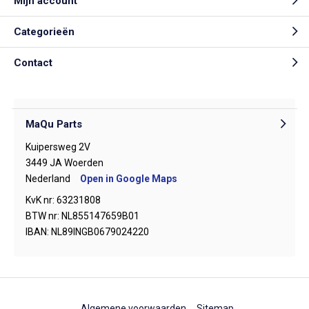
Mijn account
Categorieën
Contact
MaQu Parts
Kuipersweg 2V
3449 JA Woerden
Nederland
Open in Google Maps
KvK nr: 63231808
BTW nr: NL855147659B01
IBAN: NL89INGB0679024220
Algemene voorwaarden
Sitemap