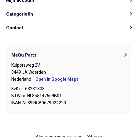
Mijn account
Categorieën
Contact
MaQu Parts
Kuipersweg 2V
3449 JA Woerden
Nederland
Open in Google Maps
KvK nr: 63231808
BTW nr: NL855147659B01
IBAN: NL89INGB0679024220
Algemene voorwaarden
Sitemap